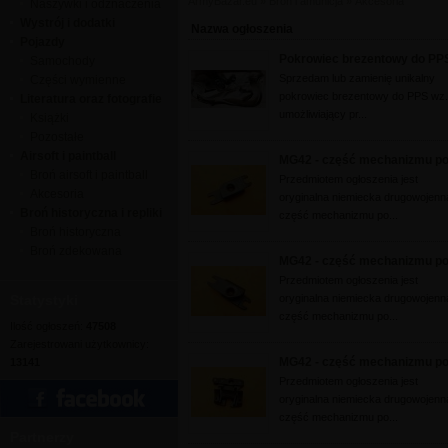
ArmyBazar.eu
»
Broń i amunicja
»
Akcesoria
Naszywki i odznaczenia
Wystrój i dodatki
Nazwa ogłoszenia
Pojazdy
Pokrowiec brezentowy do PPS 
Samochody
Sprzedam lub zamienię unikalny
Części wymienne
pokrowiec brezentowy do PPS wz
Literatura oraz fotografie
umożliwiający pr...
Książki
Pozostałe
Airsoft i paintball
MG42 - część mechanizmu p
Broń airsoft i paintball
Przedmiotem ogłoszenia jest
Akcesoria
oryginalna niemiecka drugowojenn
Broń historyczna i repliki
część mechanizmu po...
Broń historyczna
Broń zdekowana
MG42 - część mechanizmu p
Przedmiotem ogłoszenia jest
Statystyki
oryginalna niemiecka drugowojenn
część mechanizmu po...
Ilość ogłoszeń:
47508
Zarejestrowani użytkownicy:
MG42 - część mechanizmu p
13141
Przedmiotem ogłoszenia jest
oryginalna niemiecka drugowojenn
część mechanizmu po...
Partnerzy