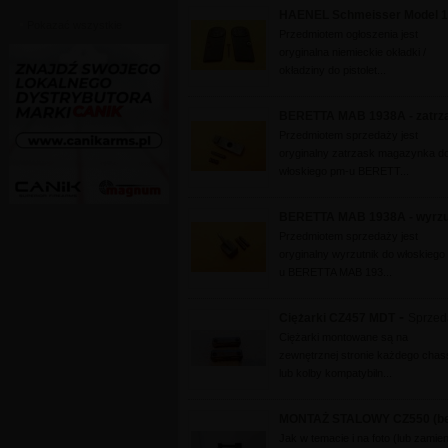
HAENEL Schmeisser Model 1 
Pokazać wszystkie
Przedmiotem ogłoszenia jest
oryginalna niemieckie okładki /
okładziny do pistolet...
BERETTA MAB 1938A - zatrz
Przedmiotem sprzedaży jest
oryginalny zatrzask magazynka d
włoskiego pm-u BERETT...
BERETTA MAB 1938A - wyrzu
Przedmiotem sprzedaży jest
oryginalny wyrzutnik do włoskiego
u BERETTA MAB 193...
-
Ciężarki CZ457 MDT
Sprzed
Ciężarki montowane są na
zewnętrznej stronie każdego chas
lub kolby kompatybiln...
MONTAŻ STALOWY CZ550 (be
Jak w temacie i na foto (lub zamien