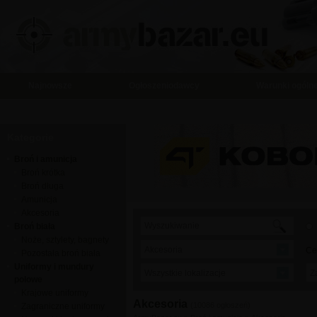
Najnowsze
Ogłoszeniodawcy
Warunki ogóln
Kategorie
Broń i amunicja
Broń krótka
Broń długa
Amunicja
Akcesoria
Broń biała
Noże, sztylety, bagnety
Akcesoria
Ce
Pozostała broń biała
Uniformy i mundury
Wszystkie lokalizacje
Z
polowe
Krajowe uniformy
Akcesoria
(10086 ogłoszeń)
Zagraniczne uniformy