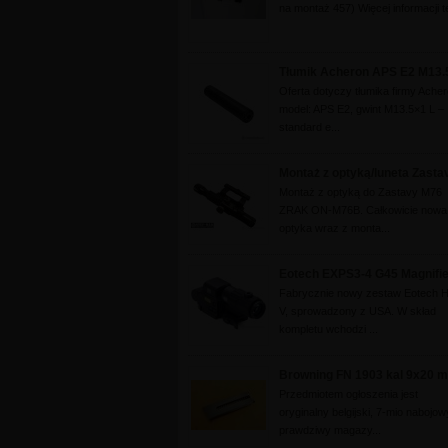
na montaż 457) Więcej informacji te
Tłumik Acheron APS E2 M13
Oferta dotyczy tłumika firmy Acher
model: APS E2, gwint M13.5×1 L –
standard e...
Montaż z optyką/luneta Zas
Montaż z optyką do Zastavy M76
ZRAK ON-M76B. Całkowicie nowa
optyka wraz z monta...
Eotech EXPS3-4 G45 Magnifie
Fabrycznie nowy zestaw Eotech 
V, sprowadzony z USA. W skład
kompletu wchodzi ...
Browning FN 1903 kal 9x20
Przedmiotem ogłoszenia jest
oryginalny belgijski, 7-mio nabojow
prawdziwy magazy...