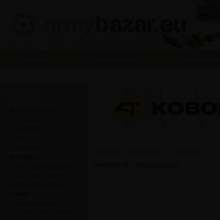
Najnowsze
Ogłoszeniodawcy
Warunki ogóln
Kategorie
Broń i amunicja
Broń krótka
Broń długa
Amunicja
Akcesoria
Wybrane ogłoszenie nie istnieje
Broń biała
Skontaktuj się z
administratorem
Noże, sztylety, bagnety
Pozostała broń biała
Uniformy i mundury
polowe
Krajowe uniformy
Zagraniczne uniformy