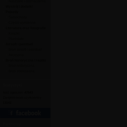
Naszywki i odznaczenia
Wystrój i dodatki
Pojazdy
Samochody
Części wymienne
Literatura oraz fotografie
Książki
Pozostałe
Airsoft i paintball
Broń airsoft i paintball
Akcesoria
Broń historyczna i repliki
Broń historyczna
Broń zdekowana
Statystyki
Ilość ogłoszeń:
47543
Zarejestrowani użytkownicy:
13142
Partnerzy