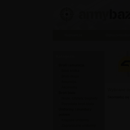
Najnowsze
Ogłoszenioda
Kategorie
Broń i amunicja
Broń krótka
Broń długa
Amunicja
Akcesoria
Wybrane og
Broń biała
Skontaktuj się
Noże, sztylety, bagnety
Pozostała broń biała
Uniformy i mundury
polowe
Krajowe uniformy
Zagraniczne uniformy