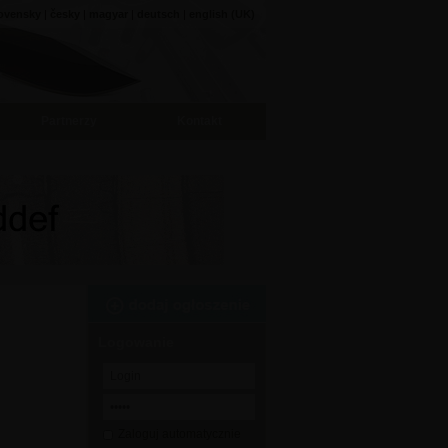
ovensky
|
česky
|
magyar
|
deutsch
|
english (UK)
Partnerzy
Kontakt
Logowanie
Zaloguj automatycznie