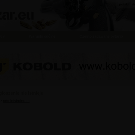
polski
|
sl
wcy
Warunki ogólne
Często zadawane pytania
łoszenie nie istnieje
 z
administratorem