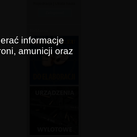
Rejestracja
|
Utrata hasła
Reklama
erać informacje
oni, amunicji oraz