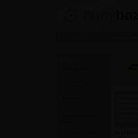
Najnowsze
Ogłoszenioda
Kategorie
Broń i amunicja
Broń krótka
Broń długa
Amunicja
Akcesoria
Broń biała
Noże, sztylety, bagnety
Wszystkie 
Pozostała broń biała
Uniformy i mundury
Wszystkie l
polowe
Krajowe uniformy
Springfiel
Zagraniczne uniformy