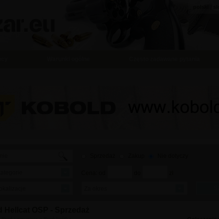
polski
|
sl
wcy
Warunki ogólne
Często zadawane pytania
Sprzedaż
Zakup
Nie dotyczy
kategorie
Cena: od
do
zł
okalizacje
Za okres
d Hellcat OSP - Sprzedaż