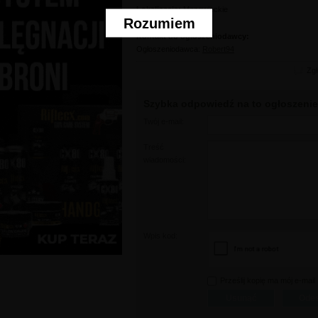
Lokalizacja:
Mazowieckie
Rozumiem
Kontakt do ogłoszeniodawcy:
Ogłoszeniodawca:
Robert94
Zgł
Szybka odpowiedź na to ogłoszenie
Twój e-mail:
Treść
wiadomości:
Wpis kod:
Prześlij kopię ma mój e-mail