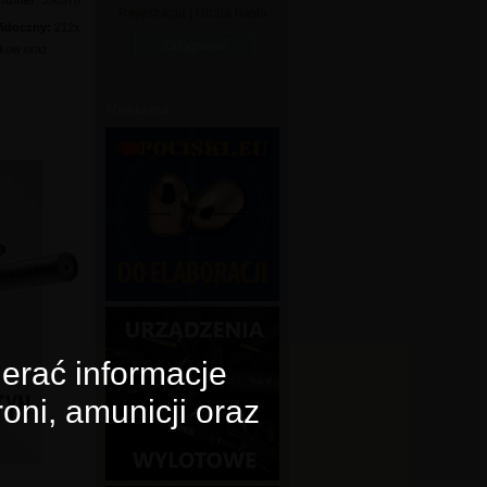
 numer
: 356378
Rejestracja
|
Utrata hasła
idoczny:
212x
nkow oraz
Reklama
erać informacje
oni, amunicji oraz