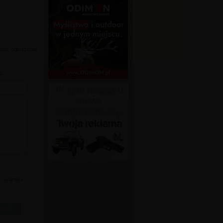
osić ogłoszenie
: