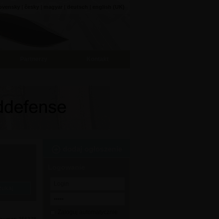
ovensky
|
česky
|
magyar
|
deutsch
|
english (UK)
Partnerzy
Kontakt
Logowanie
Zaloguj automatycznie