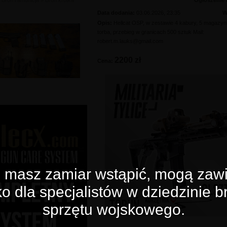
»
Broń i amunicja
»
Broń krótka
Ogłoszenie
Data dodania:
03.06.2026, 23:35
W
Opis:
Hellcat OSP, w zestawie 4 kabury, 5 magazy
torba, przebieg w granicach 500 sztuk Mail:
robert.m.lauks@gmail.com
2200 zł
Cena:
re masz zamiar wstąpić, mogą zawi
o dla specjalistów w dziedzinie br
sprzętu wojskowego.